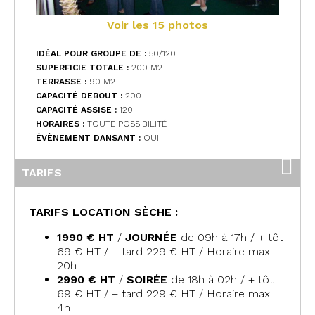
Voir les 15 photos
IDÉAL POUR GROUPE DE :
50/120
SUPERFICIE TOTALE :
200 M
2
TERRASSE :
90 M
2
CAPACITÉ DEBOUT :
200
CAPACITÉ ASSISE :
120
HORAIRES :
TOUTE POSSIBILITÉ
ÉVÈNEMENT DANSANT :
OUI
TARIFS
TARIFS LOCATION SÈCHE :
1990 € HT
/
JOURNÉE
de 09h à 17h / + tôt
69 € HT / + tard 229 € HT / Horaire max
20h
2990 € HT
/
SOIRÉE
de 18h à 02h / + tôt
69 € HT / + tard 229 € HT / Horaire max
4h