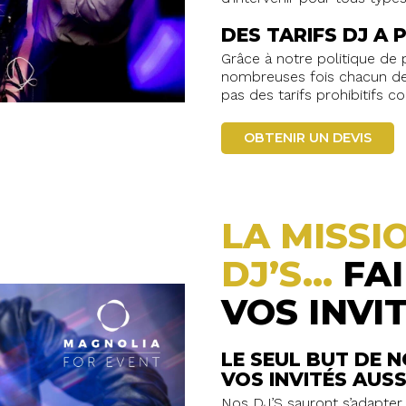
DES TARIFS DJ A 
Grâce à notre politique de p
nombreuses fois chacun de
pas des tarifs prohibitifs c
OBTENIR UN DEVIS
LA MISSI
DJ’S…
FA
VOS INVIT
LE SEUL BUT DE N
VOS INVITÉS AUS
Nos DJ’S sauront s’adapter 