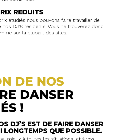
PRIX REDUITS
rix étudiés nous pouvons faire travailler de
 nos DJ’S résidents. Vous ne trouverez donc
omme sur la plupart des sites.
ON DE NOS
IRE DANSER
ÉS !
OS DJ’S EST DE FAIRE DANSER
SI LONGTEMPS QUE POSSIBLE.
au mieux à toutes les situations, et à vos