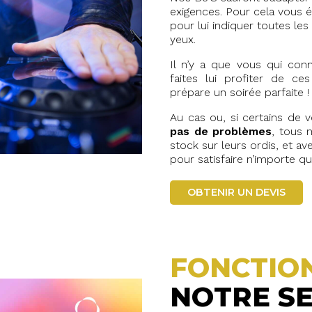
exigences. Pour cela vous 
pour lui indiquer toutes le
yeux.
Il n’y a que vous qui conn
faites lui profiter de ce
prépare un soirée parfaite !
Au cas ou, si certains de vo
pas de problèmes
, tous 
stock sur leurs ordis, et av
pour satisfaire n’importe q
OBTENIR UN DEVIS
FONCTIO
NOTRE SE