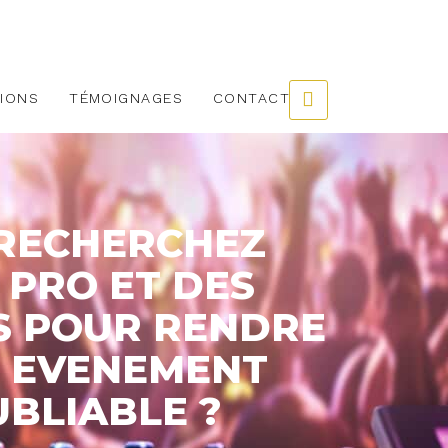
IONS
TÉMOIGNAGES
CONTACT
RECHERCHEZ
 PRO ET DES
S POUR RENDRE
 EVENEMENT
UBLIABLE ?