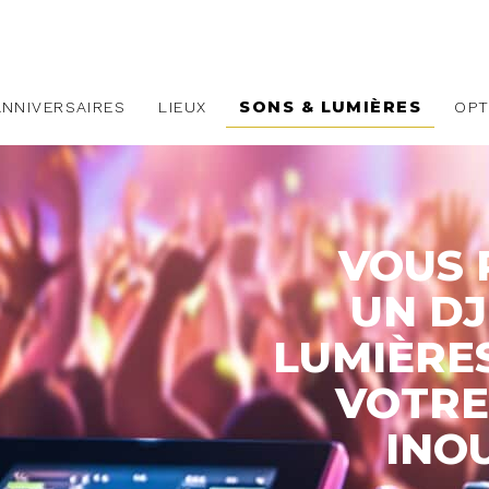
SONS & LUMIÈRES
ANNIVERSAIRES
LIEUX
OPT
VOUS 
UN DJ
LUMIÈRE
VOTRE
INO