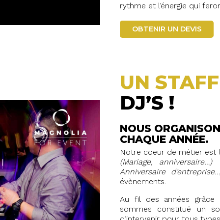
rythme et l’énergie qui fer
OBTENIR UN DEVIS
UN STAF
DJ’S !
NOUS ORGANISON
CHAQUE ANNÉE.
Notre coeur de métier est l
(Mariage, anniversaire…)
o
Anniversaire d’entreprise
évènements.
Au fil des années grâce
sommes constitué un soli
d’intervenir pour tous typ