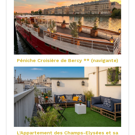
Péniche Croisière de Bercy ** (navigante)
L’Appartement des Champs-Elysées et sa