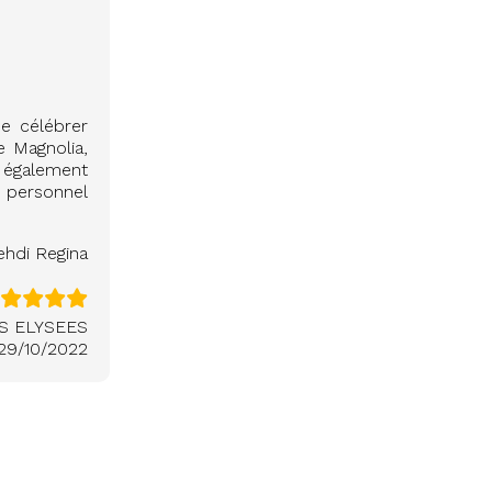
e célébrer
e Magnolia,
eu également
e personnel
hdi Regina
S ELYSEES
29/10/2022