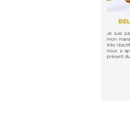
BEL
Je suis p
mon mariag
très réacti
nous a app
présent du