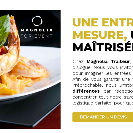
UNE ENTR
MESURE,
MAÎTRISÉ
Chez
Magnolia Traiteur
,
dialogue. Nous vous invit
pour imaginer les entrées
Afin de vous garantir une 
irréprochable, nous limit
différentes
par réceptio
concentrer tout notre savoi
logistique parfaite, pour que
DEMANDER UN DEVIS