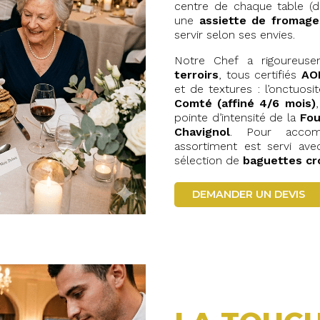
centre de chaque table (d
une
assiette de fromage
servir selon ses envies.
Notre Chef a rigoureus
terroirs
, tous certifiés
AO
et de textures : l’onctuos
Comté (affiné 4/6 mois)
pointe d’intensité de la
Fou
Chavignol
. Pour accom
assortiment est servi av
sélection de
baguettes cro
DEMANDER UN DEVIS