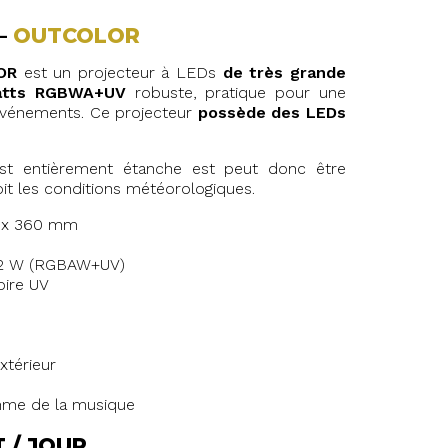
–
OUTCOLOR
OR
est un projecteur à LEDs
de très grande
Watts RGBWA+UV
robuste, pratique pour une
événements. Ce projecteur
possède des LEDs
t entièrement étanche est peut donc être
oit les conditions météorologiques.
0 x 360 mm
12 W (RGBAW+UV)
oire UV
extérieur
thme de la musique
T / JOUR