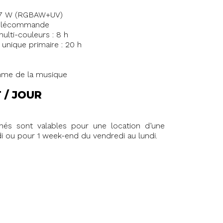
.7 W (RGBAW+UV)
 Télécommande
ti-couleurs : 8 h
unique primaire : 20 h
thme de la musique
T / JOUR
ichés sont valables pour une location d’une
i ou pour 1 week-end du vendredi au lundi.