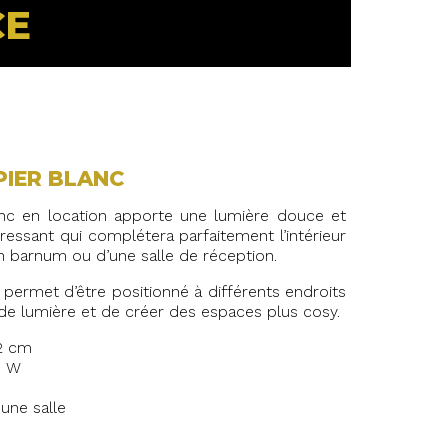
CE
PIER BLANC
nc en location apporte une lumière douce et
éressant qui complétera parfaitement l’intérieur
n barnum ou d’une salle de réception.
i permet d’être positionné à différents endroits
 de lumière et de créer des espaces plus cosy.
22 cm
5 W
une salle