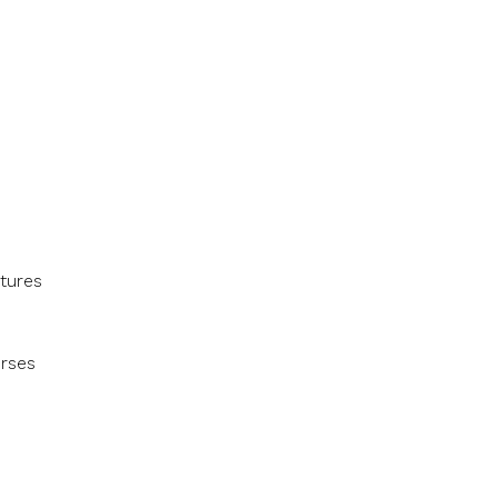
tures
urses