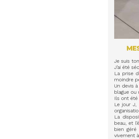
MES
Je suis to
J’ai été sé
La prise d
moindre pe
Un devis à 
blague ou u
Ils ont été
Le jour J, 
organisatio
La dispos
beau, et l’
bien géré
vivement 