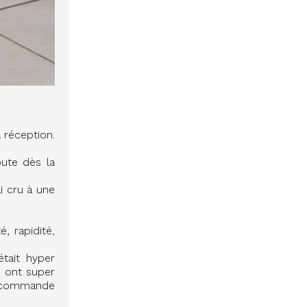
 réception.
oute dès la
ai cru à une
é, rapidité,
tait hyper
ls ont super
recommande