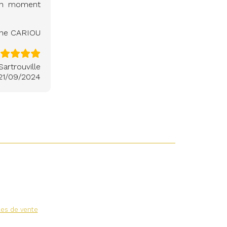
 un moment
ane CARIOU
Sartrouville
21/09/2024
les de vente