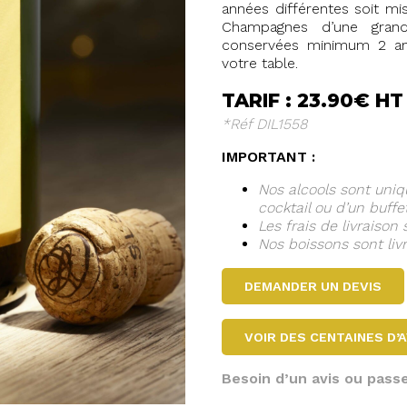
années différentes soit mi
Champagnes d’une grand
conservées minimum 2 ans
votre table.
TARIF : 23.90€ H
*Réf DIL1558
IMPORTANT :
Nos alcools sont un
cocktail ou d’un buffet
Les frais de livraison 
Nos boissons sont liv
DEMANDER UN DEVIS
VOIR DES CENTAINES D’A
Besoin d’un avis ou pas