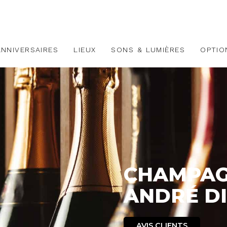
ANNIVERSAIRES
LIEUX
SONS & LUMIÈRES
OPTIO
CHAMPA
ANDRÉ DI
AVIS CLIENTS