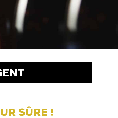
GENT
UR SÛRE !