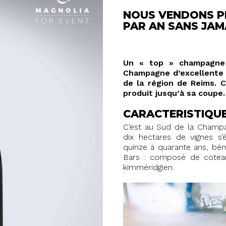
NOUS VENDONS PL
PAR AN SANS JAM
Un « top » champagne a
Champagne d’excellente q
de la région de Reims. C
produit jusqu’à sa coupe.
CARACTERISTIQUE
C’est au Sud de la Champa
dix hectares de vignes s’
quinze à quarante ans, béné
Bars : composé de coteaux
kimméridgien.